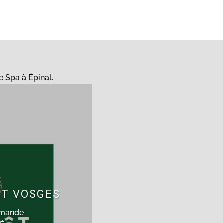
e Spa à Épinal.
FET VOSGES
emande