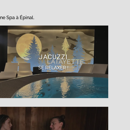
ne Spa à Épinal.
JACUZZI
SE RELAXER !