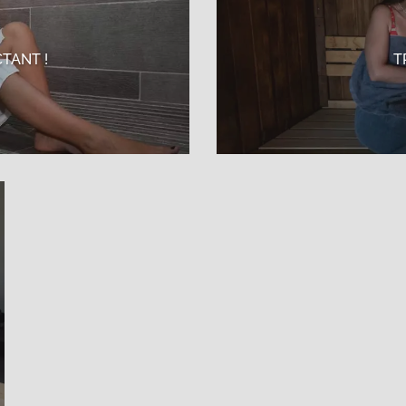
TANT !
T