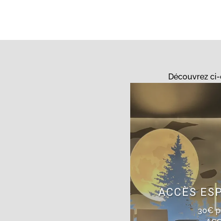
Découvrez ci-d
ACCÈS ES
30€ p