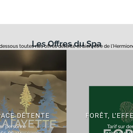
Les Offres du Spa
essous toutes nos offres détente et bien-être de l'Hermion
PACE DÉTENTE
FORÊT, L'EF
ar personne
Tarif sur d