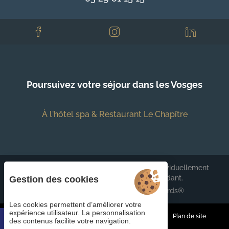
Poursuivez votre séjour dans les Vosges
À l'hôtel spa & Restaurant Le Chapître
Chaque établissement BWH Hotels est individuellement
exploité par un propriétaire indépendant.
Gestion des cookies
bestwestern.fr
-
Best Western Rewards®
Les cookies permettent d’améliorer votre
expérience utilisateur. La personnalisation
Gestion des cookies
CGV
Mentions légales
Plan de site
des contenus facilite votre navigation.
© 2023
Juliana Web créateur